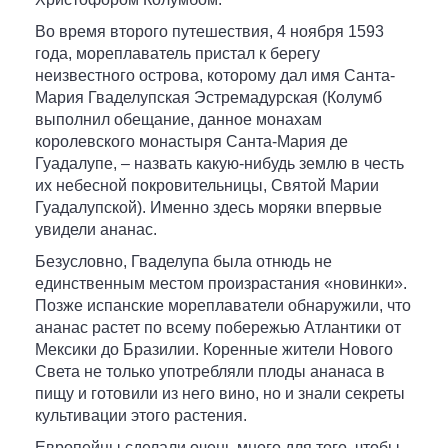
Во время второго путешествия, 4 ноября 1593
года, мореплаватель пристал к берегу
неизвестного острова, которому дал имя Санта-
Мария Гваделупская Эстремадурская (Колумб
выполнил обещание, данное монахам
королевского монастыря Санта-Мария де
Гуадалупе, – назвать какую-нибудь землю в честь
их небесной покровительницы, Святой Марии
Гуадалупской). Именно здесь моряки впервые
увидели ананас.
Безусловно, Гваделупа была отнюдь не
единственным местом произрастания «новинки».
Позже испанские мореплаватели обнаружили, что
ананас растет по всему побережью Атлантики от
Мексики до Бразилии. Коренные жители Нового
Света не только употребляли плоды ананаса в
пищу и готовили из него вино, но и знали секреты
культивации этого растения.
Европейцы сделали очень много для того, чтобы