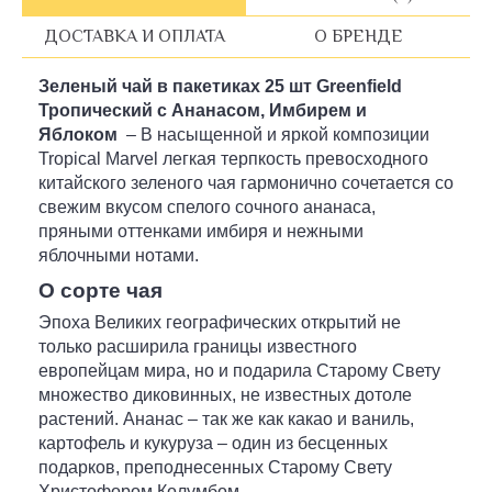
ДОСТАВКА И ОПЛАТА
О БРЕНДЕ
Зеленый чай в пакетиках 2
5 шт Greenfield
Тропический с Ананасом, Имбирем и
Яблоком
– В насыщенной и яркой композиции
Tropical Marvel легкая терпкость превосходного
китайского зеленого чая гармонично сочетается со
свежим вкусом спелого сочного ананаса,
пряными оттенками имбиря и нежными
яблочными нотами.
О сорте чая
Эпоха Великих географических открытий не
только расширила границы известного
европейцам мира, но и подарила Старому Свету
множество диковинных, не известных дотоле
растений. Ананас – так же как какао и ваниль,
картофель и кукуруза – один из бесценных
подарков, преподнесенных Старому Свету
Христофором Колумбом.