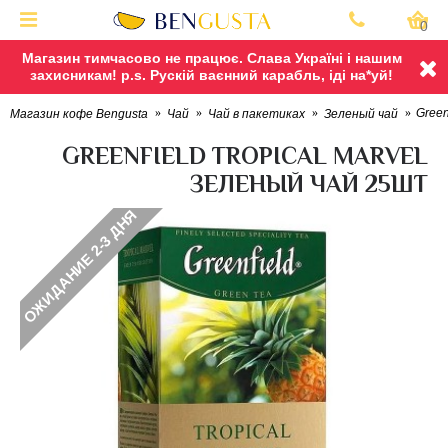
0
Магазин тимчасово не працює. Слава Україні і нашим
захисникам! p.s. Рускій ваєнний карабль, іді на*уй!
Green
Магазин кофе Bengusta
Чай
Чай в пакетиках
Зеленый чай
GREENFIELD TROPICAL MARVEL
ЗЕЛЕНЫЙ ЧАЙ 25ШТ
ОЖИДАНИЕ 2-3 ДНЯ