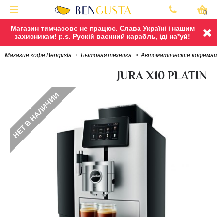
0
Магазин тимчасово не працює. Слава Україні і нашим
захисникам! p.s. Рускій ваєнний карабль, іді на*уй!
Магазин кофе Bengusta
Бытовая техника
Автоматические кофема
JURA X10 PLATIN
НЕТ В НАЛИЧИИ