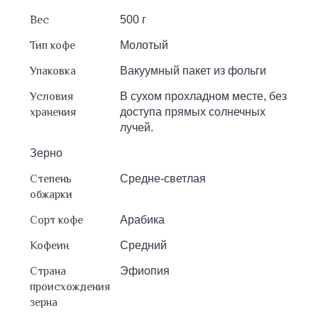
Вес
500 г
Тип кофе
Молотый
Упаковка
Вакуумный пакет из фольги
Условия
В сухом прохладном месте, без
хранения
доступа прямых солнечных
лучей.
Зерно
Степень
Средне-светлая
обжарки
Сорт кофе
Арабика
Кофеин
Средний
Страна
Эфиопия
происхождения
зерна