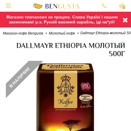
0
Магазин тимчасово не працює. Слава Україні і нашим
захисникам! p.s. Рускій ваєнний карабль, іді на*уй!
Dallmayr Ethiopia молотый 50
Магазин кофе Bengusta
Молотый кофе
DALLMAYR ETHIOPIA МОЛОТЫЙ
500Г
В НАЛИЧИИ