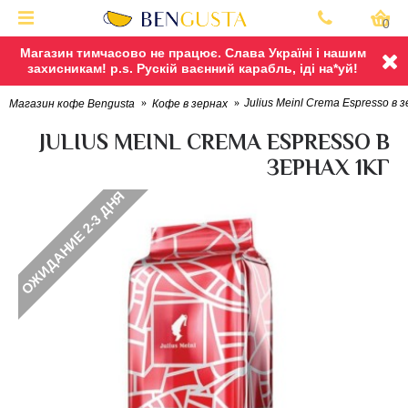
0
Магазин тимчасово не працює. Слава Україні і нашим
захисникам! p.s. Рускій ваєнний карабль, іді на*уй!
Julius Meinl Crema Espresso в з
Магазин кофе Bengusta
Кофе в зернах
JULIUS MEINL CREMA ESPRESSO В
ЗЕРНАХ 1КГ
ОЖИДАНИЕ 2-3 ДНЯ