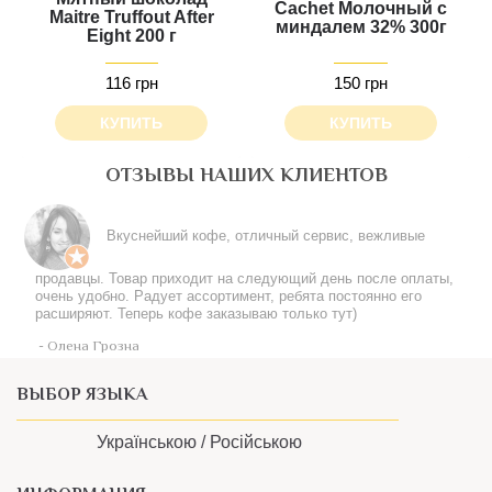
Cachet Молочный с
Maitre Truffout After
миндалем 32% 300г
Eight 200 г
116 грн
150 грн
КУПИТЬ
КУПИТЬ
ОТЗЫВЫ НАШИХ КЛИЕНТОВ
Все понравилось, шоколадка в подарок особенно.
Будет классно, если появится опция самовывоза
- Елена Поципух
ВЫБОР ЯЗЫКА
Українською /
Російською
ИНФОРМАЦИЯ