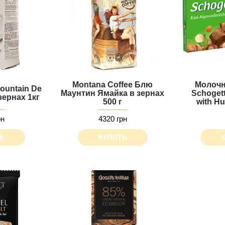
Montana Coffee Блю
Молочн
ountain De
Маунтин Ямайка в зернах
Schogett
зернах 1кг
500 г
with Hu
рн
4320 грн
Ь
КУПИТЬ