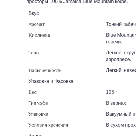
просторы 100% Jamaica Blue Mountain кофе.
Вкус
Аромат
Тонкий табач
Кислинка
Blue Mountai
горечи.
Тело
Легкое, окру
аэропресе.
Насыщенность
Легкий, неве
Упаковка и Фасовка
Вес
125 г
Тип кофе
В зернах
Упаковка
Вакуумный па
Условия хранения
В сухом прох
Зерно