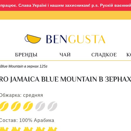
рацює. Слава Україні і нашим захисникам! p.s. Рускій ваєнний 
Вход
Регистрация
БРЕНДЫ
ЧАЙ
СЛАДКОЕ
К
Blue Mountain в зернах 125г
O JAMAICA BLUE MOUNTAIN В ЗЕРНАХ
Обжарка: средняя
Состав: 100% Арабика