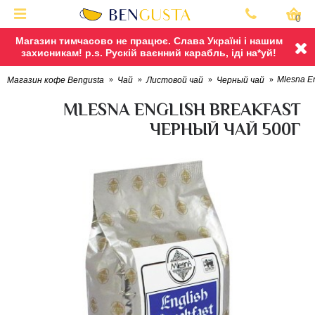
0
Магазин тимчасово не працює. Слава Україні і нашим
захисникам! p.s. Рускій ваєнний карабль, іді на*уй!
Mlesna En
Магазин кофе Bengusta
Чай
Листовой чай
Черный чай
MLESNA ENGLISH BREAKFAST
ЧЕРНЫЙ ЧАЙ 500Г