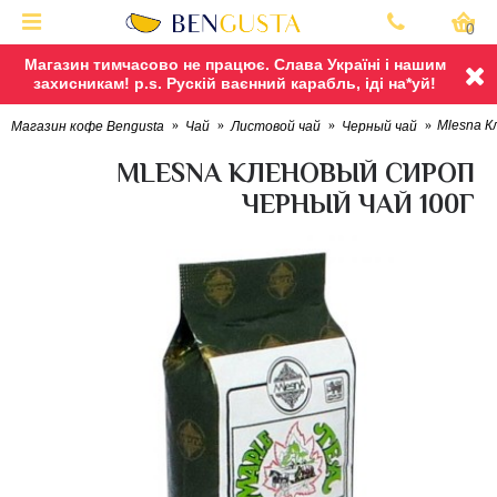
0
Магазин тимчасово не працює. Слава Україні і нашим
захисникам! p.s. Рускій ваєнний карабль, іді на*уй!
Mlesna К
Магазин кофе Bengusta
Чай
Листовой чай
Черный чай
MLESNA КЛЕНОВЫЙ СИРОП
ЧЕРНЫЙ ЧАЙ 100Г