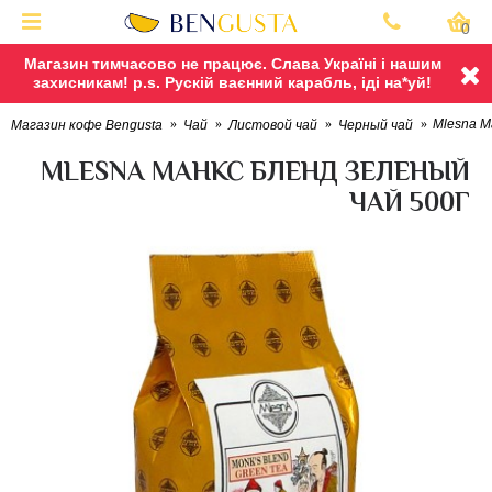
0
Магазин тимчасово не працює. Слава Україні і нашим
захисникам! p.s. Рускій ваєнний карабль, іді на*уй!
Mlesna М
Магазин кофе Bengusta
Чай
Листовой чай
Черный чай
MLESNA МАНКС БЛЕНД ЗЕЛЕНЫЙ
ЧАЙ 500Г