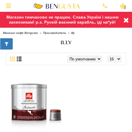
0
Магазин тимчасово не працює. Слава Україні і нашим
захисникам! p.s. Рускій ваєнний карабль, іді на*уй!
Illy
Магазин кофе Bengusta
Производитель
ILLY