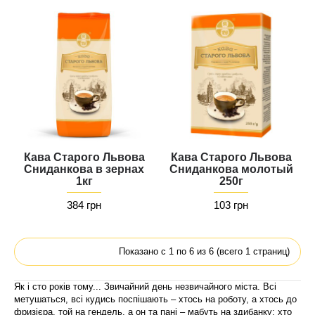
Кава Старого Львова
Кава Старого Львова
Сниданкова в зернах
Сниданкова молотый
1кг
250г
384 грн
103 грн
Показано с 1 по 6 из 6 (всего 1 страниц)
Як і сто років тому... Звичайний день незвичайного міста. Всі
метушаться, всі кудись поспішають – хтось на роботу, а хтось до
фризієра, той на гендель, а он та пані – мабуть на здибанку; хто