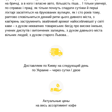
на бричці, а в кого і власне авто, більшість піша... І тільки увечері,
по справах і праці, як тільки почнуть спадати сутінки й перші
ліхтарі засвітяться на брукованих вулицях, як і сто років тому,
раптово сповільниться денний ритм цього дивного міста, з
кав'ярень заструменить звабливий аромат найособливішої у світі
кави – з духом неквапних товариських бесід про високе інизьке,
учених диспутів і витончених залицянь, з духом давнього міста
вільних людей, з духом старого Львова...
Доставляем по Киеву на следующий день
по Украине – через сутки / двое
Актуальные цены
на весь ассортимент кофе