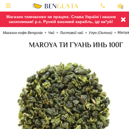
0
Магазин тимчасово не працює. Слава Україні і нашим
захисникам! p.s. Рускій ваєнний карабль, іді на*уй!
Maroya
Магазин кофе Bengusta
Чай
Листовой чай
Улун (Оолонг)
MAROYA ТИ ГУАНЬ ИНЬ 100Г