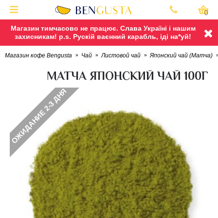
0
Магазин тимчасово не працює. Слава Україні і нашим
захисникам! p.s. Рускій ваєнний карабль, іді на*уй!
Магазин кофе Bengusta
Чай
Листовой чай
Японский чай (Матча)
МАТЧА ЯПОНСКИЙ ЧАЙ 100Г
ОЖИДАНИЕ 2-3 ДНЯ