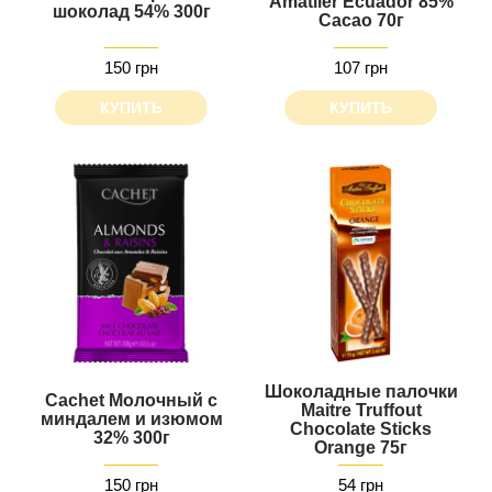
Amatller Ecuador 85%
шоколад 54% 300г
Cacao 70г
150 грн
107 грн
КУПИТЬ
КУПИТЬ
Шоколадные палочки
Cachet Молочный с
Maitre Truffout
миндалем и изюмом
Chocolate Sticks
32% 300г
Orange 75г
150 грн
54 грн