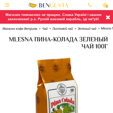
0
Магазин тимчасово не працює. Слава Україні і нашим
захисникам! p.s. Рускій ваєнний карабль, іді на*уй!
Mlesna 
Магазин кофе Bengusta
Чай
Листовой чай
Зеленый чай
MLESNA ПИНА-КОЛАДА ЗЕЛЕНЫЙ
ЧАЙ 100Г