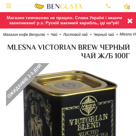
0
Магазин тимчасово не працює. Слава Україні і нашим
захисникам! p.s. Рускій ваєнний карабль, іді на*уй!
Mlesna Vi
Магазин кофе Bengusta
Чай
Листовой чай
Черный чай
MLESNA VICTORIAN BREW ЧЕРНЫЙ
ЧАЙ Ж/Б 100Г
ОЖИДАНИЕ 2-3 ДНЯ